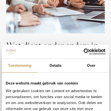
Wat dient onder andere in
een
aannemingsovereenkomst
Toestemming
Details
Over
Skip
Over ons
to
opgenomen te zijn?
content
Deze website maakt gebruik van cookies
Rechtsgebieden
We gebruiken cookies om content en advertenties te
Wanneer er een aannemingsovereenkomst wordt
personaliseren, om functies voor social media te bieden
opgesteld, is het belangrijk dat de volgende zaken
en om ons websiteverkeer te analyseren. Ook delen we
worden benoemd:
Werkwijze
informatie over uw gebruik van onze site met onze