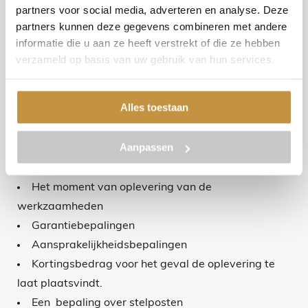
partners voor social media, adverteren en analyse. Deze
Waaruit bestaan de werkzaamheden? Een
partners kunnen deze gegevens combineren met andere
volledige omschrijving van de werkzaamheden
Blogs
informatie die u aan ze heeft verstrekt of die ze hebben
De aanneemsom en de onderdelen waaruit die is
verzameld op basis van uw gebruik van hun services.
opgebouwd. Is de aanneemsom vast?
Contact
De termijnen van betaling
Alles toestaan
Toepassing van eventuele algemene
voorwaarden
Aanpassen
Startdatum van de werkzaamheden en de duur
daarvan
Het moment van oplevering van de
werkzaamheden
Garantiebepalingen
Aansprakelijkheidsbepalingen
Kortingsbedrag voor het geval de oplevering te
laat plaatsvindt.
Een bepaling over stelposten