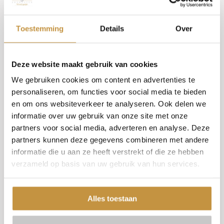
rechter. Tenslotte, als advocaat zijn we er voor de volle
honderd procent voor onze cliënt.
Toestemming
Details
Over
Skip
Over ons
to
Goed om te weten
content
Goed om te weten is dat het personen- en familierecht een,
Deze website maakt gebruik van cookies
Rechtsgebieden
zogeheten, zeer besloten rechtsgebied is. Dit betekent dat
We gebruiken cookies om content en advertenties te
de uitspraken van een rechter over dit soort zaken nooit
personaliseren, om functies voor social media te bieden
en om ons websiteverkeer te analyseren. Ook delen we
openbaar worden gemaakt, omdat de inhoud te gevoelig is.
Werkwijze
informatie over uw gebruik van onze site met onze
Advocaat gespecialiseerd in
partners voor social media, adverteren en analyse. Deze
partners kunnen deze gegevens combineren met andere
familierecht nodig?
Blogs
informatie die u aan ze heeft verstrekt of die ze hebben
verzameld op basis van uw gebruik van hun services.
Bent u op zoek naar een advocaat die gespecialiseerd is in
Contact
het familierecht om u bij te staan met juridisch advies? Dan
Alles toestaan
bent u bij Smit & Smit advocaten aan het juiste adres. We
zijn altijd rechtstreeks mobiel bereikbaar. Ook via sms of