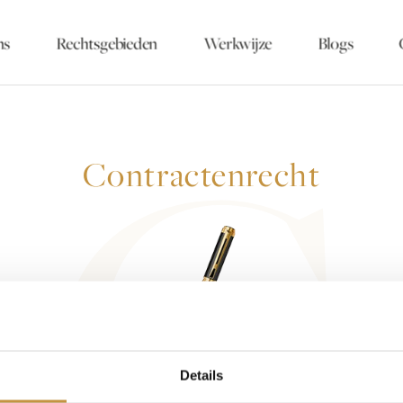
Skip
ns
Rechtsgebieden
Werkwijze
Blogs
C
to
content
Contractenrecht
Details