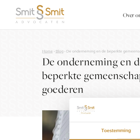
Over o
Home
›
Blog
›
De onderneming en de beperkte gemeens
De onderneming en d
beperkte gemeenscha
goederen
Toestemming