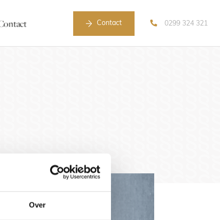
Contact
Contact
0299 324 321
Over