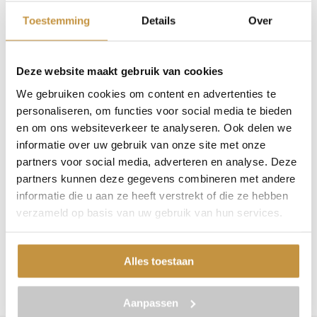
bijzondere verplichtingen die uit hoofde van de
Toestemming
Details
Over
Skip
Over ons
Ambtenarenwet op hen rusten mag van hen een hoge mate
to
van zorgvuldigheid en integriteit worden verwacht. De
content
Deze website maakt gebruik van cookies
werknemers hebben zich dan ook niet gedragen zoals van
Rechtsgebieden
We gebruiken cookies om content en advertenties te
hem verwacht had mogen worden.
personaliseren, om functies voor social media te bieden
Anders dan de rechtbank oordeelt het hof dat de
en om ons websiteverkeer te analyseren. Ook delen we
Werkwijze
medewerkers verwijtbaar hebben gehandeld. Het hof
informatie over uw gebruik van onze site met onze
partners voor social media, adverteren en analyse. Deze
beëindigt daarom hun arbeidsovereenkomsten. Het hof
partners kunnen deze gegevens combineren met andere
beoordeelt de gedragingen als ‘verwijtbaar’ en niet als
Blogs
informatie die u aan ze heeft verstrekt of die ze hebben
‘ernstig verwijtbaar’. De medewerkers hebben daarom wel
verzameld op basis van uw gebruik van hun services.
aanspraak op een transitievergoeding.
Contact
Heeft u nog (meer) vragen over dit of een ander juridisch
Alles toestaan
onderwerp? Bel dan Smit & Smit Advocaten.
Aanpassen