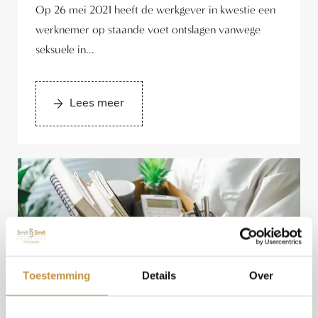
Op 26 mei 2021 heeft de werkgever in kwestie een
werknemer op staande voet ontslagen vanwege
seksuele in...
Lees meer
Toestemming
Details
Over
Skip
Over ons
to
content