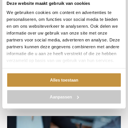
Deze website maakt gebruik van cookies
Rechtsgebieden
We gebruiken cookies om content en advertenties te
Geen lolletje met ‘Lijntje
personaliseren, om functies voor social media te bieden
poedersuiker’
en om ons websiteverkeer te analyseren. Ook delen we
Werkwijze
informatie over uw gebruik van onze site met onze
partners voor social media, adverteren en analyse. Deze
Het was gewoon een ‘lolletje’. Met deze woorden
partners kunnen deze gegevens combineren met andere
verweerde een werkneemster zich tegen het aan
Blogs
informatie die u aan ze heeft verstrekt of die ze hebben
haar verleende ontslag op staande voet in de
verzameld op basis van uw gebruik van hun services.
procedure die speelde bij de rechtbank Noord-
Contact
Holland. Op ...
Alles toestaan
Lees meer
Aanpassen